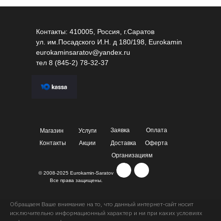
Контакты: 410005, Россия, г.Саратов
ул. им.Посадского И.Н. д 180/198, Eurokamin
eurokaminsaratov@yandex.ru
тел
8 (845-2) 78-32-37
Заявка
Оплата
Магазин
Услуги
Контакты
Акции
Доставка
Оферта
Организациям
© 2008-2025 Eurokamin-Saratov
Все права защищены.
Обращаем Ваше внимание на то, что данный интернет-сайт носит
исключительно информационный характер и ни при каких условиях