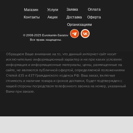
Заявка
Оплата
Магазин
Услуги
Контакты
Акции
Доставка
Оферта
Организациям
© 2008-2025 Eurokamin-Saratov
Все права защищены.
Обращаем Ваше внимание на то, что данный интернет-сайт носит
исключительно информационный характер и ни при каких условиях
информация и информационные материалы, цены, размещенные на
сайте, не являются публичной офертой, определяемой положениями
Статей 435 и 437 Гражданского кодекса РФ. Ваш заказ, включая
стоимость и наличие товара и сроков доставки, будет подтвержден с
нашей стороны посредством телефонного звонка на номер, указанный
Вами при заказе.