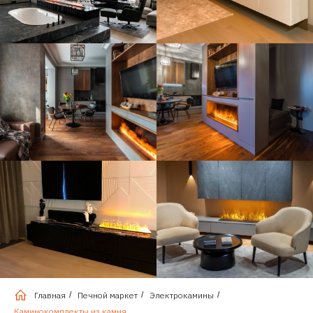
Главная
/
Печной маркет
/
Электрокамины
/
Каминокомплекты из камня