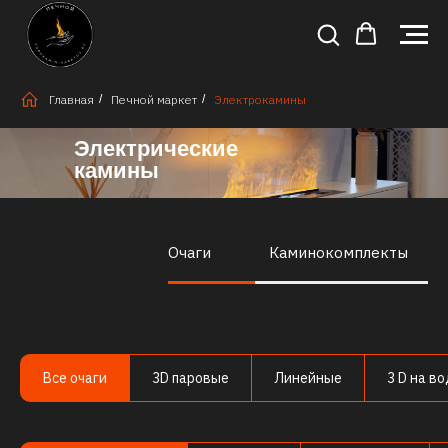
Главная
/
Печной маркет
/
Электрокамины
Электрические
камины
Очаги
Каминокомплекты
Все очаги
3D паровые
Линейные
3 D на в