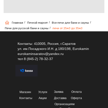
Главная
/
Печной маркет
/
Все печи для бани и сауны
/
Печи для русской бани и сауны
/
печи от 25м3 до 35м3
Контакты: 410005, Россия, г.Саратов
ул. им.Посадского И.Н. д 180/198, Eurokamin
eurokaminsaratov@yandex.ru
тел
8 (845-2) 78-32-37
Заявка
Оплата
Магазин
Услуги
Контакты
Акции
Доставка
Оферта
Организациям