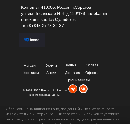
Контакты: 410005, Россия, г.Саратов
ул. им.Посадского И.Н. д 180/198, Eurokamin
eurokaminsaratov@yandex.ru
тел
8 (845-2) 78-32-37
Заявка
Оплата
Магазин
Услуги
Контакты
Акции
Доставка
Оферта
Организациям
© 2008-2025 Eurokamin-Saratov
Все права защищены.
Обращаем Ваше внимание на то, что данный интернет-сайт носит
исключительно информационный характер и ни при каких условиях
информация и информационные материалы, цены, размещенные на
сайте, не являются публичной офертой, определяемой положениями
Статей 435 и 437 Гражданского кодекса РФ. Ваш заказ, включая