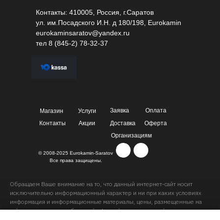
Контакты: 410005, Россия, г.Саратов
ул. им.Посадского И.Н. д 180/198, Eurokamin
eurokaminsaratov@yandex.ru
тел
8 (845-2) 78-32-37
Заявка
Оплата
Магазин
Услуги
Контакты
Акции
Доставка
Оферта
Организациям
© 2008-2025 Eurokamin-Saratov
Все права защищены.
Обращаем Ваше внимание на то, что данный интернет-сайт носит
исключительно информационный характер и ни при каких условиях
информация и информационные материалы, цены, размещенные на
сайте, не являются публичной офертой, определяемой положениями
Статей 435 и 437 Гражданского кодекса РФ. Ваш заказ, включая