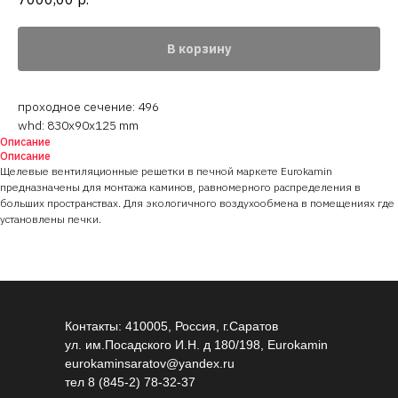
В корзину
проходное сечение: 496
whd: 830x90x125 mm
Описание
Описание
Щелевые вентиляционные решетки в печной маркете Eurokamin
предназначены для монтажа каминов, равномерного распределения в
больших пространствах. Для экологичного воздухообмена в помещениях где
установлены печки.
Контакты: 410005, Россия, г.Саратов
ул. им.Посадского И.Н. д 180/198, Eurokamin
eurokaminsaratov@yandex.ru
тел
8 (845-2) 78-32-37