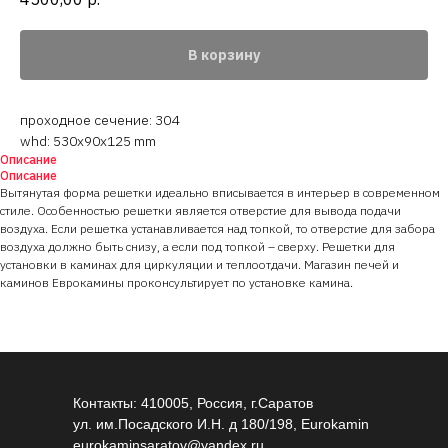
В корзину
проходное сечение: 304
whd: 530x90x125 mm
Описание
Описание
Вытянутая форма решетки идеально вписывается в интерьер в современном
стиле. Особенностью решетки является отверстие для вывода подачи
воздуха. Если решетка устанавливается над топкой, то отверстие для забора
воздуха должно быть снизу, а если под топкой – сверху. Решетки для
установки в каминах для циркуляции и теплоотдачи. Магазин печей и
каминов Еврокамины проконсультирует по установке камина.
Контакты: 410005, Россия, г.Саратов
ул. им.Посадского И.Н. д 180/198, Eurokamin
eurokaminsaratov@yandex.ru