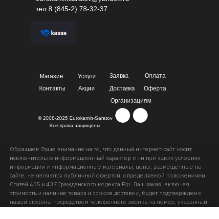
тел
8 (845-2) 78-32-37
Заявка
Оплата
Магазин
Услуги
Контакты
Акции
Доставка
Оферта
Организациям
© 2008-2025 Eurokamin-Saratov
Все права защищены.
Обращаем Ваше внимание на то, что данный интернет-сайт носит
исключительно информационный характер и ни при каких условиях
информация и информационные материалы, цены, размещенные на
сайте, не являются публичной офертой, определяемой положениями
Статей 435 и 437 Гражданского кодекса РФ. Ваш заказ, включая
стоимость и наличие товара и сроков доставки, будет подтвержден с
нашей стороны посредством телефонного звонка на номер, указанный
Вами при заказе.