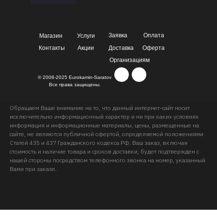
Заявка
Оплата
Магазин
Услуги
Контакты
Акции
Доставка
Оферта
Организациям
© 2008-2025 Eurokamin-Saratov
Все права защищены.
Обращаем Ваше внимание на то, что данный интернет-сайт носит
исключительно информационный характер и ни при каких условиях
информация и информационные материалы, цены, размещенные на
сайте, не являются публичной офертой, определяемой положениями
Статей 435 и 437 Гражданского кодекса РФ. Ваш заказ, включая
стоимость и наличие товара и сроков доставки, будет подтвержден с
нашей стороны посредством телефонного звонка на номер, указанный
Вами при заказе.