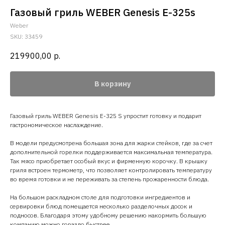
Газовый гриль WEBER Genesis E-325s
Weber
SKU:
33459
219900,00
р.
В корзину
Газовый гриль WEBER Genesis E-325 S упростит готовку и подарит
гастрономическое наслаждение.
В модели предусмотрена большая зона для жарки стейков, где за счет
дополнительной горелки поддерживается максимальная температура.
Так мясо приобретает особый вкус и фирменную корочку. В крышку
гриля встроен термометр, что позволяет контролировать температуру
во время готовки и не переживать за степень прожаренности блюда.
На большом раскладном столе для подготовки ингредиентов и
сервировки блюд помещается несколько разделочных досок и
подносов. Благодаря этому удобному решению накормить большую
компанию можно гораздо быстрее.