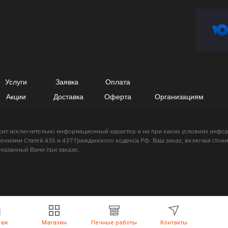
Услуги
Заявка
Оплата
Акции
Доставка
Оферта
Организациям
носит исключительно информационный характер и ни при каких условиях инф
ниями Статей 435 и 437 Гражданского кодекса РФ. Ваш заказ, включая стоимо
указанный Вами при заказе.
ная
Магазин
Печные работы
Контакты