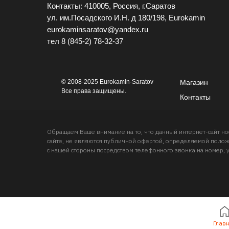
Контакты: 410005, Россия, г.Саратов
ул. им.Посадского И.Н. д 180/198, Eurokamin
eurokaminsaratov@yandex.ru
тел
8 (845-2) 78-32-37
© 2008-2025 Eurokamin-Saratov
Магазин
Все права защищены.
Контакты
Обращаем Ваше внимание на то, что данный интернет-сайт 
сайте, не являются публичной офертой, определяемой положе
с нашей стороны посредством телефонного звонка на номер, 
Глав