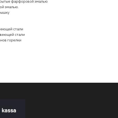
крытые фарфоровой эмалью
ой эмалью.
рышку
веющей стали
авеющей стали
анов горелки