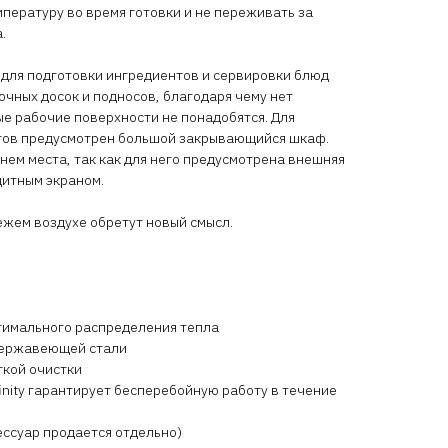
пературу во время готовки и не переживать за
а.
 для подготовки ингредиентов и сервировки блюд
чных досок и подносов, благодаря чему нет
е рабочие поверхности не понадобятся. Для
тов предусмотрен большой закрывающийся шкаф.
 нем места, так как для него предусмотрена внешняя
щитным экраном.
вежем воздухе обретут новый смысл.
тимального распределения тепла
нержавеющей стали
гкой очистки
inity гарантирует бесперебойную работу в течение
сессуар продается отдельно)