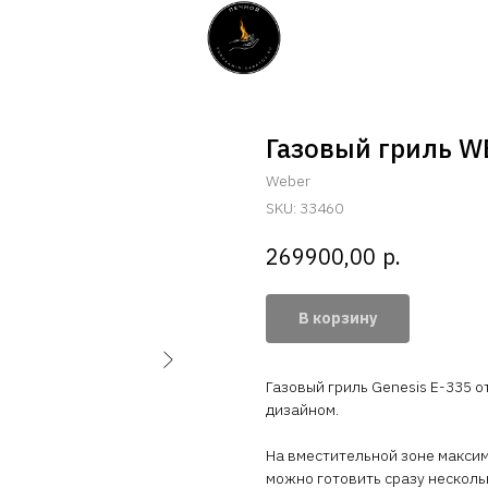
Газовый гриль W
Weber
SKU:
33460
р.
269900,00
В корзину
Газовый гриль Genesis E-335 
дизайном.
На вместительной зоне макси
можно готовить сразу несколь