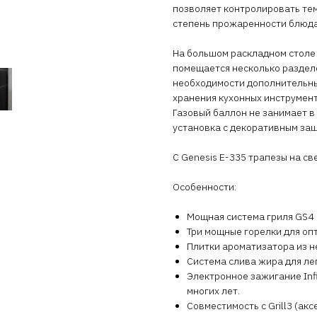
позволяет контролировать тем
степень прожаренности блюд
На большом раскладном столе
помещается несколько раздело
необходимости дополнительны
хранения кухонных инструмен
Газовый баллон не занимает в
установка с декоративным за
С Genesis E-335 трапезы на с
Особенности:
Мощная система гриля GS4
Три мощные горелки для оп
Плитки ароматизатора из 
Система слива жира для ле
Электронное зажигание Inf
многих лет.
Совместимость с Grill3 (ак