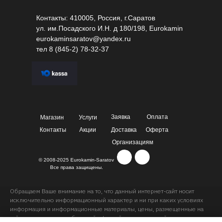
Контакты: 410005, Россия, г.Саратов
ул. им.Посадского И.Н. д 180/198, Eurokamin
eurokaminsaratov@yandex.ru
тел
8 (845-2) 78-32-37
Заявка
Оплата
Магазин
Услуги
Контакты
Акции
Доставка
Оферта
Организациям
© 2008-2025 Eurokamin-Saratov
Все права защищены.
Обращаем Ваше внимание на то, что данный интернет-сайт носит
исключительно информационный характер и ни при каких условиях
информация и информационные материалы, цены, размещенные на
сайте, не являются публичной офертой, определяемой положениями