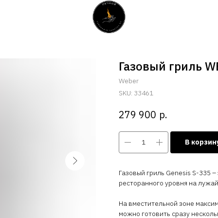
Газовый гриль W
Weber
SKU:
33461
р.
279 900
В корзин
Газовый гриль Genesis S-335 
ресторанного уровня на лужа
На вместительной зоне макси
можно готовить сразу несколь