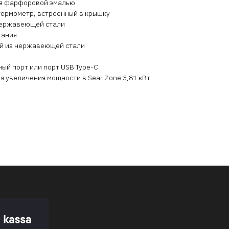
ая фарфоровой эмалью
термометр, встроенный в крышку
нержавеющей стали
гания
й из нержавеющей стали
ный порт или порт USB Type-C
я увеличения мощности в Sear Zone 3,81 кВт