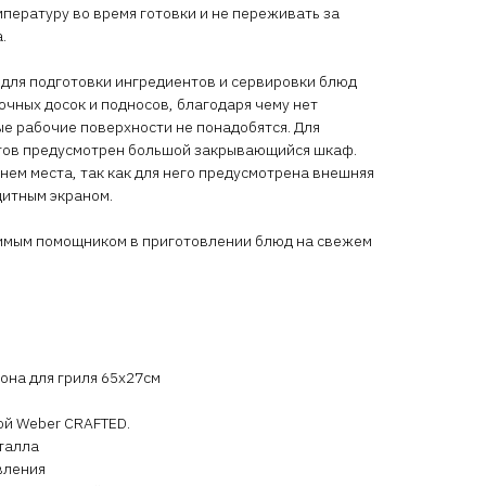
пературу во время готовки и не переживать за
а.
 для подготовки ингредиентов и сервировки блюд
чных досок и подносов, благодаря чему нет
е рабочие поверхности не понадобятся. Для
тов предусмотрен большой закрывающийся шкаф.
 нем места, так как для него предусмотрена внешняя
щитным экраном.
нимым помощником в приготовлении блюд на свежем
она для гриля 65x27см
ой Weber CRAFTED.
талла
вления