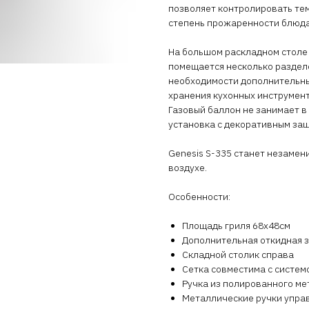
позволяет контролировать тем
степень прожаренности блюд
На большом раскладном столе
помещается несколько раздело
необходимости дополнительны
хранения кухонных инструмен
Газовый баллон не занимает в
установка с декоративным за
Genesis S-335 станет незаме
воздухе.
Особенности:
Площадь гриля 68x48см
Дополнительная откидная з
Складной столик справа
Сетка совместима с систем
Ручка из полированного ме
Металлические ручки упра