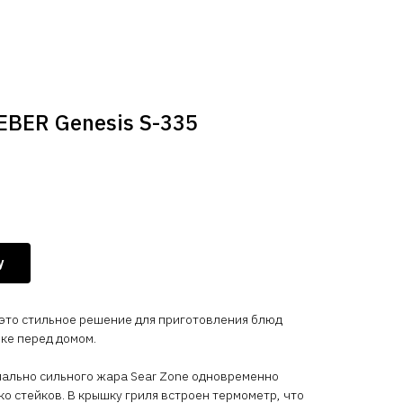
EBER Genesis S-335
у
– это стильное решение для приготовления блюд
йке перед домом.
мально сильного жара Sear Zone одновременно
ко стейков. В крышку гриля встроен термометр, что