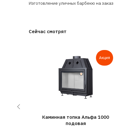
Изготовление уличных барбекю на заказ
Сейчас смотрят
Акция
0h
Каминная топка Альфа 1000
подовая
со стеклом
ину проема