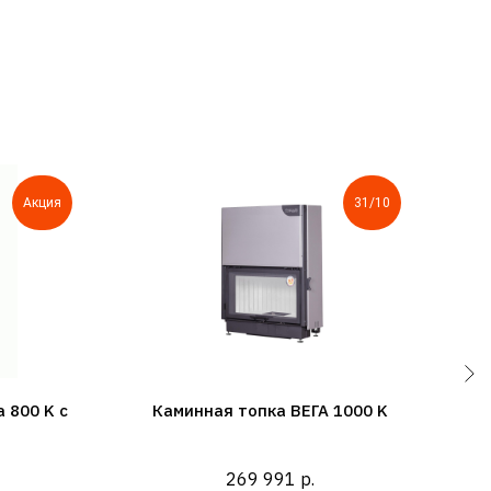
Акция
31/10
 800 K с
Каминная топка ВЕГА 1000 K
269 991
р.