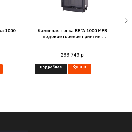
фа 1000
Каминная топка ВЕГА 1000 MPB
подовое горение принтинг
Клас
черный шамот
в пр
288 743
р.
Купить
Подробнее
П