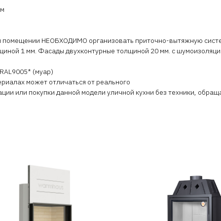
мм
ом помещении НЕОБХОДИМО организовать приточно-вытяжную систе
щиной 1 мм. Фасады двухконтурные толщиной 20 мм. с шумоизоляци
RAL9005* (муар)
териалах может отличаться от реального
ации или покупки данной модели уличной кухни без техники, обра