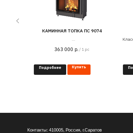
а 800 B
КАМИННАЯ ТОПКА ПС 9074
Клас
в пр
363 000
р.
/
1 pc
Купить
Подробнее
По
Контакты: 410005, Россия, г.Саратов