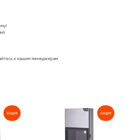
му!
ей.
щайтесь к нашим менеджерам
Акция
Акция