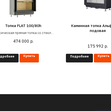
Топка FLAT 100/80h
Каминная топка Аль
подовая
сическая прямая топка со стеклом
оем 100x80 см (под ширину проема
474 000
р.
- 1000 мм)
175 992
р.
Купить
Купить
дробнее
Подробнее