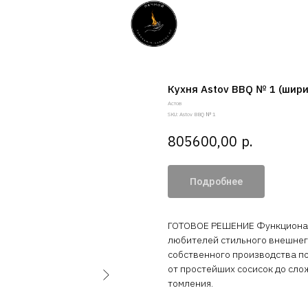
Кухня Astov BBQ № 1 (шири
Aстов
SKU:
Astov BBQ № 1
р.
805600,00
Подробнее
ГОТОВОЕ РЕШЕНИЕ Функциональ
любителей стильного внешнего
собственного производства п
от простейших сосисок до сло
томления.