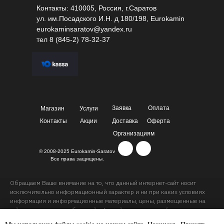
Контакты: 410005, Россия, г.Саратов
ул. им.Посадского И.Н. д 180/198, Eurokamin
eurokaminsaratov@yandex.ru
тел
8 (845-2) 78-32-37
Заявка
Оплата
Магазин
Услуги
Контакты
Акции
Доставка
Оферта
Организациям
© 2008-2025 Eurokamin-Saratov
Все права защищены.
Обращаем Ваше внимание на то, что данный интернет-сайт носит
исключительно информационный характер и ни при каких условиях
информация и информационные материалы, цены, размещенные на
сайте, не являются публичной офертой, определяемой положениями
Статей 435 и 437 Гражданского кодекса РФ. Ваш заказ, включая