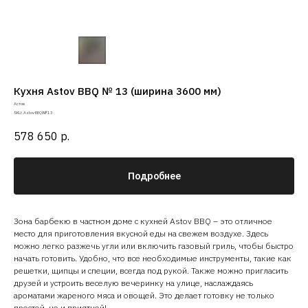
Кухня Astov BBQ № 13 (ширина 3600 мм)
Aстов
SKU:
Astov BBQ № 13
578 650
р.
Подробнее
Зона барбекю в частном доме с кухней Astov BBQ – это отличное
место для приготовления вкусной еды на свежем воздухе. Здесь
можно легко разжечь угли или включить газовый гриль, чтобы быстро
начать готовить. Удобно, что все необходимые инструменты, такие как
решетки, щипцы и специи, всегда под рукой. Также можно пригласить
друзей и устроить веселую вечеринку на улице, наслаждаясь
ароматами жареного мяса и овощей. Это делает готовку не только
простой, но и приятной!