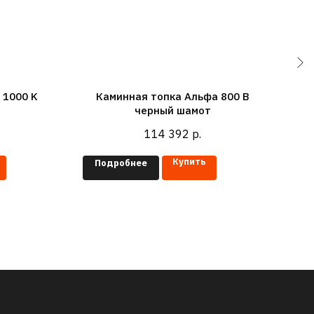
 1000 K
Каминная топка Альфа 800 B
черный шамот
114 392
р.
Купить
Подробнее
П