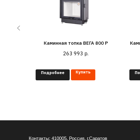
800 K с
Каминная топка ВЕГА 800 P
Кам
263 993
р.
Купить
Подробнее
По
Контакты: 410005, Россия, г.Саратов