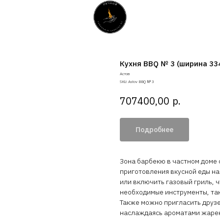
Кухня BBQ № 3 (ширина 33
Aстов
SKU:
Astov BBQ № 3
р.
707400,00
Подробнее
Зона барбекю в частном доме с
приготовления вкусной еды на
или включить газовый гриль, ч
необходимые инструменты, так
Также можно пригласить друзе
наслаждаясь ароматами жарено