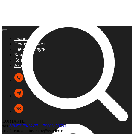
Главная
Печной маркет
Печные услуги
Заявка
Контакты
Акции
КОНТАКТЫ
тел
8(8452)78-32-37
,
+79603450631
email: eurokaminsaratov@yandex.ru