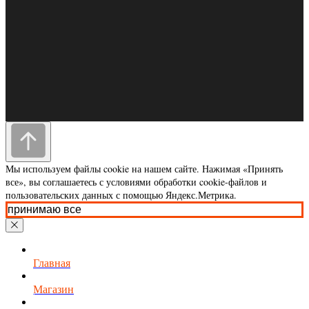
Контакты: 410005, Россия, г.Саратов
ул. им.Посадского И.Н. д 180/198, Eurokamin
Мы используем файлы cookie на нашем сайте. Нажимая «Принять
eurokaminsaratov@yandex.ru
все», вы соглашаетесь с условиями обработки cookie-файлов и
тел
8 (845-2) 78-32-37
пользовательских данных с помощью Яндекс.Метрика.
принимаю все
Магазин
© 2008-2025 Eurokamin-Saratov
Все права защищены.
Главная
Услуги
Магазин
Заявка
Оплата