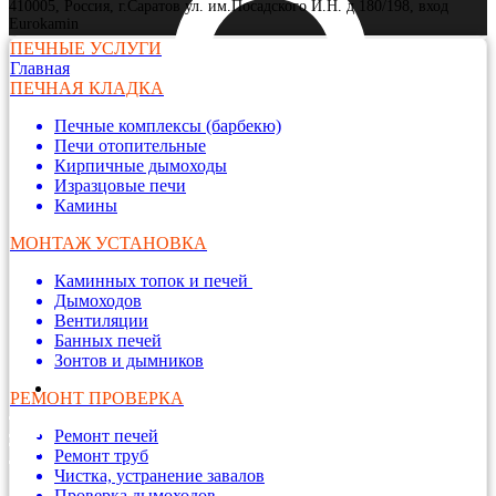
410005, Россия, г.Саратов ул. им.Посадского И.Н. д 180/198, вход
Eurokamin
ПЕЧНЫЕ УСЛУГИ
Главная
ПЕЧНАЯ КЛАДКА
Печные комплексы (барбекю)
Печи отопительные
Кирпичные дымоходы
Изразцовые печи
Камины
МОНТАЖ УСТАНОВКА
Каминных топок и печей
Дымоходов
Вентиляции
Банных печей
Зонтов и дымников
РЕМОНТ ПРОВЕРКА
Ремонт печей
Ремонт труб
Чистка, устранение завалов
Проверка дымоходов