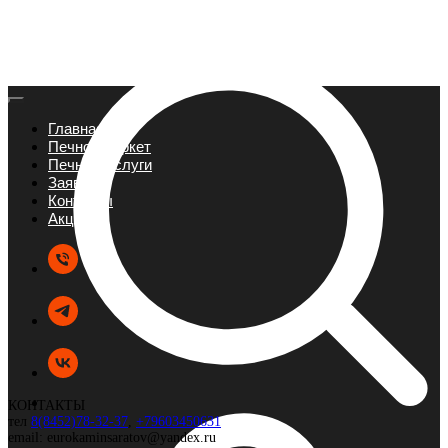
Главная
Печной маркет
Печные услуги
Заявка
Контакты
Акции
КОНТАКТЫ
тел
8(8452)78-32-37
,
+79603450631
email: eurokaminsaratov@yandex.ru