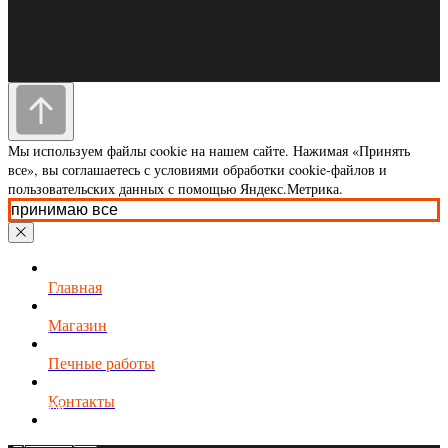
Контакты: 410005, Россия, г.Саратов
ул. им.Посадского И.Н. д 180/198, Eurokamin
Мы используем файлы cookie на нашем сайте. Нажимая «Принять
eurokaminsaratov@yandex.ru
все», вы соглашаетесь с условиями обработки cookie-файлов и
тел
8 (845-2) 78-32-37
пользовательских данных с помощью Яндекс.Метрика.
принимаю все
Магазин
© 2008-2025 Eurokamin-Saratov
Все права защищены.
Главная
Услуги
Магазин
Заявка
Оплата
Печные работы
Акции
Контакты
Контакты
Доставка
Оферта
Организациям