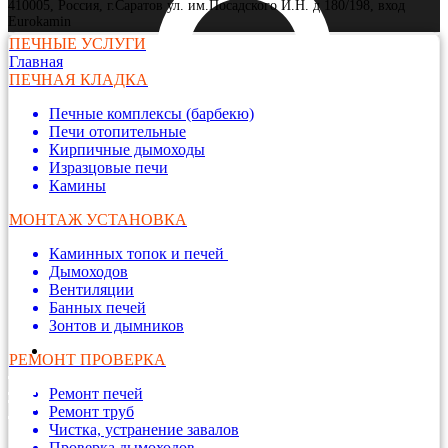
410005, Россия, г.Саратов ул. им.Посадского И.Н. д 180/198, вход
Eurokamin
ПЕЧНЫЕ УСЛУГИ
Главная
ПЕЧНАЯ КЛАДКА
Печные комплексы (барбекю)
Печи отопительные
Кирпичные дымоходы
Изразцовые печи
Камины
МОНТАЖ УСТАНОВКА
Каминных топок и печей
Дымоходов
Вентиляции
Банных печей
Зонтов и дымников
РЕМОНТ ПРОВЕРКА
Ремонт печей
Ремонт труб
Чистка, устранение завалов
Проверка дымоходов