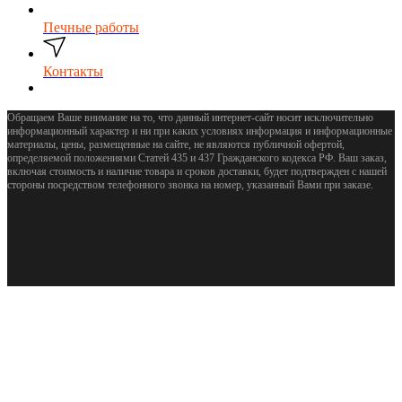
Печные работы
Контакты
Обращаем Ваше внимание на то, что данный интернет-сайт носит исключительно
информационный характер и ни при каких условиях информация и информационные
материалы, цены, размещенные на сайте, не являются публичной офертой,
определяемой положениями Статей 435 и 437 Гражданского кодекса РФ. Ваш заказ,
включая стоимость и наличие товара и сроков доставки, будет подтвержден с нашей
стороны посредством телефонного звонка на номер, указанный Вами при заказе.