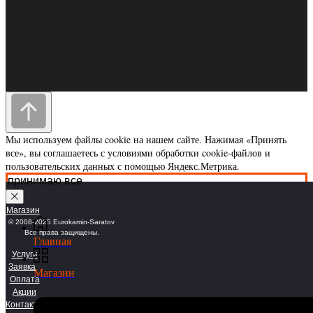
Контакты: 410005, Россия, г.Саратов
ул. им.Посадского И.Н. д 180/198, Eurokamin
Мы используем файлы cookie на нашем сайте. Нажимая «Принять
eurokaminsaratov@yandex.ru
все», вы соглашаетесь с условиями обработки cookie-файлов и
тел
8 (845-2) 78-32-37
пользовательских данных с помощью Яндекс.Метрика.
принимаю все
Магазин
© 2008-2025 Eurokamin-Saratov
Все права защищены.
Главная
Услуги
Заявка
Магазин
Оплата
Акции
Контакты