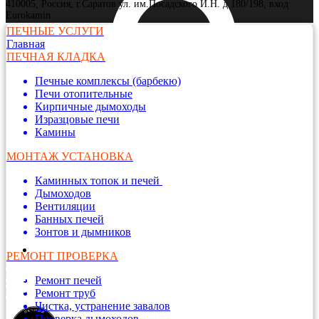
410005, Россия, г.Саратов ул. им.Посадского И.Н. д 180/198, вход
Eurokamin
ПЕЧНЫЕ УСЛУГИ
Главная
ПЕЧНАЯ КЛАДКА
Печные комплексы (барбекю)
Печи отопительные
Кирпичные дымоходы
Изразцовые печи
Камины
МОНТАЖ УСТАНОВКА
Каминных топок и печей
Дымоходов
Вентиляции
Банных печей
Зонтов и дымников
РЕМОНТ ПРОВЕРКА
Ремонт печей
Ремонт труб
Чистка, устранение завалов
Проверка дымоходов