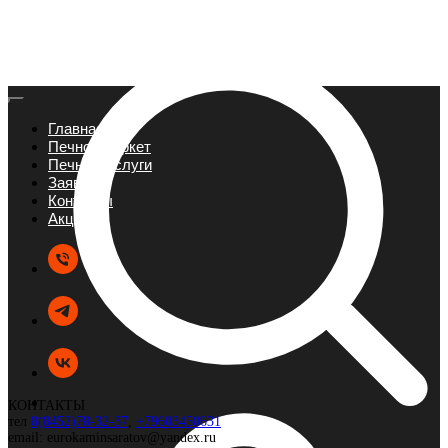
Главная
Печной маркет
Печные услуги
Заявка
Контакты
Акции
КОНТАКТЫ
тел
8(8452)78-32-37
,
+79603450631
email: eurokaminsaratov@yandex.ru