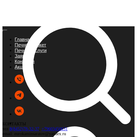
Главная
Печной маркет
Печные услуги
Заявка
Контакты
Акции
КОНТАКТЫ
тел
8(8452)78-32-37
,
+79603450631
email: eurokaminsaratov@yandex.ru