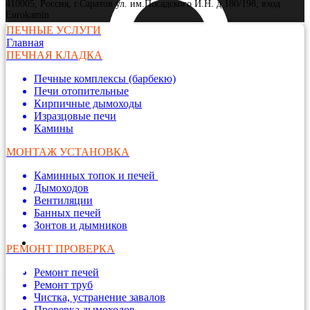
410005, Россия, г.Саратов ул. им.Посадского И.Н. д 180/198, вход
Eurokamin
ПЕЧНЫЕ УСЛУГИ
Главная
ПЕЧНАЯ КЛАДКА
Печные комплексы (барбекю)
Печи отопительные
Кирпичные дымоходы
Изразцовые печи
Камины
МОНТАЖ УСТАНОВКА
Каминных топок и печей
Дымоходов
Вентиляции
Банных печей
Зонтов и дымников
РЕМОНТ ПРОВЕРКА
Ремонт печей
Ремонт труб
Чистка, устранение завалов
Проверка дымоходов