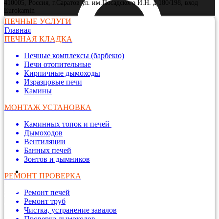
410005, Россия, г.Саратов ул. им.Посадского И.Н. д 180/198, вход
Eurokamin
ПЕЧНЫЕ УСЛУГИ
Главная
ПЕЧНАЯ КЛАДКА
Печные комплексы (барбекю)
Печи отопительные
Кирпичные дымоходы
Изразцовые печи
Камины
МОНТАЖ УСТАНОВКА
Каминных топок и печей
Дымоходов
Вентиляции
Банных печей
Зонтов и дымников
РЕМОНТ ПРОВЕРКА
Ремонт печей
Ремонт труб
Чистка, устранение завалов
Проверка дымоходов