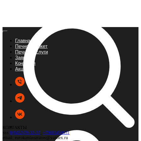
Главная
Печной маркет
Печные услуги
Заявка
Контакты
Акции
КОНТАКТЫ
тел
8(8452)78-32-37
,
+79603450631
email: eurokaminsaratov@yandex.ru