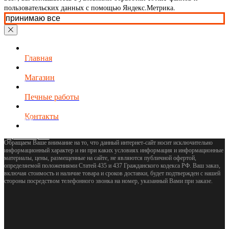
тел
8 (845-2) 78-32-37
пользовательских данных с помощью Яндекс.Метрика.
принимаю все
Магазин
© 2008-2025 Eurokamin-Saratov
Все права защищены.
Главная
Услуги
Магазин
Заявка
Оплата
Печные работы
Акции
Контакты
Контакты
Доставка
Оферта
Организациям
Обращаем Ваше внимание на то, что данный интернет-сайт носит исключительно
информационный характер и ни при каких условиях информация и информационные
материалы, цены, размещенные на сайте, не являются публичной офертой,
определяемой положениями Статей 435 и 437 Гражданского кодекса РФ. Ваш заказ,
включая стоимость и наличие товара и сроков доставки, будет подтвержден с нашей
стороны посредством телефонного звонка на номер, указанный Вами при заказе.