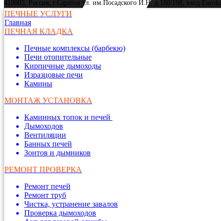
410005, Россия, г.Саратов ул. им.Посадского И.Н. д 180/198, вход Eurok
ПЕЧНЫЕ УСЛУГИ
Главная
ПЕЧНАЯ КЛАДКА
Печные комплексы (барбекю)
Печи отопительные
Кирпичные дымоходы
Изразцовые печи
Камины
МОНТАЖ УСТАНОВКА
Каминных топок и печей
Дымоходов
Вентиляции
Банных печей
Зонтов и дымников
РЕМОНТ ПРОВЕРКА
Ремонт печей
Ремонт труб
Чистка, устранение завалов
Проверка дымоходов