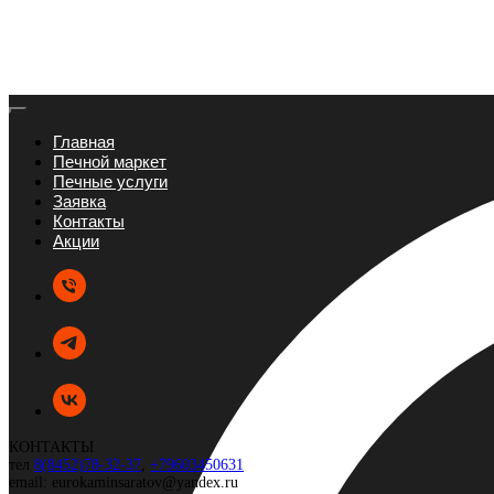
Главная
Печной маркет
Печные услуги
Заявка
Контакты
Акции
КОНТАКТЫ
тел
8(8452)78-32-37
,
+79603450631
email: eurokaminsaratov@yandex.ru