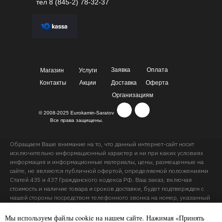
тел
8 (845-2) 78-32-37
Заявка
Оплата
Магазин
Услуги
Контакты
Акции
Доставка
Оферта
Организациям
© 2008-2025 Eurokamin-Saratov
Все права защищены.
Обращаем Ваше внимание на то, что данный интернет-сайт носит
исключительно информационный характер и ни при каких условиях
информация и информационные материалы, цены, размещенные на
сайте, не являются публичной офертой, определяемой положениями
Статей 435 и 437 Гражданского кодекса РФ. Ваш заказ, включая
стоимость и наличие товара и сроков доставки, будет подтвержден с
нашей стороны посредством телефонного звонка на номер, указанный
Вами при заказе.
Мы используем файлы cookie на нашем сайте. Нажимая «Принять