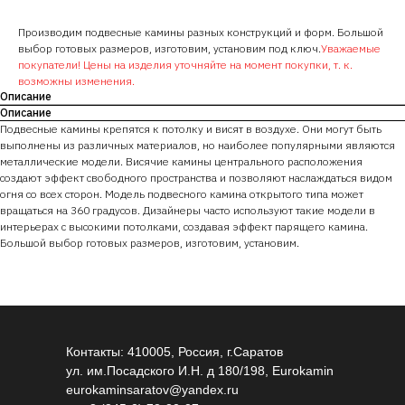
Производим подвесные камины разных конструкций и форм. Большой
выбор готовых размеров, изготовим, установим под ключ.
Уважаемые
покупатели! Цены на изделия уточняйте на момент покупки, т. к.
возможны изменения.
Описание
Описание
Подвесные камины крепятся к потолку и висят в воздухе. Они могут быть
выполнены из различных материалов, но наиболее популярными являются
металлические модели. Висячие камины центрального расположения
создают эффект свободного пространства и позволяют наслаждаться видом
огня со всех сторон. Модель подвесного камина открытого типа может
вращаться на 360 градусов. Дизайнеры часто используют такие модели в
интерьерах с высокими потолками, создавая эффект парящего камина.
Большой выбор готовых размеров, изготовим, установим.
Контакты: 410005, Россия, г.Саратов
ул. им.Посадского И.Н. д 180/198, Eurokamin
eurokaminsaratov@yandex.ru