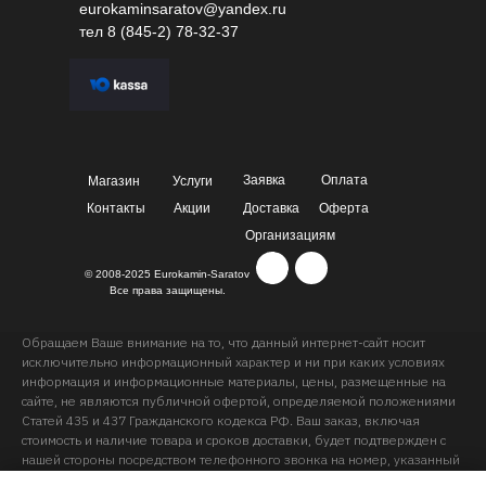
eurokaminsaratov@yandex.ru
тел
8 (845-2) 78-32-37
Заявка
Оплата
Магазин
Услуги
Контакты
Акции
Доставка
Оферта
Организациям
© 2008-2025 Eurokamin-Saratov
Все права защищены.
Обращаем Ваше внимание на то, что данный интернет-сайт носит
исключительно информационный характер и ни при каких условиях
информация и информационные материалы, цены, размещенные на
сайте, не являются публичной офертой, определяемой положениями
Статей 435 и 437 Гражданского кодекса РФ. Ваш заказ, включая
стоимость и наличие товара и сроков доставки, будет подтвержден с
нашей стороны посредством телефонного звонка на номер, указанный
Вами при заказе.