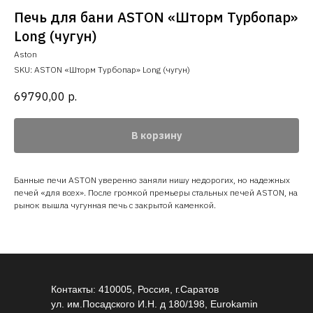
Печь для бани ASTON «Шторм Турбопар»
Long (чугун)
Aston
SKU:
ASTON «Шторм Турбопар» Long (чугун)
69790,00
р.
В корзину
Банные печи ASTON уверенно заняли нишу недорогих, но надежных
печей «для всех». После громкой премьеры стальных печей ASTON, на
рынок вышла чугунная печь с закрытой каменкой.
Контакты: 410005, Россия, г.Саратов
ул. им.Посадского И.Н. д 180/198, Eurokamin