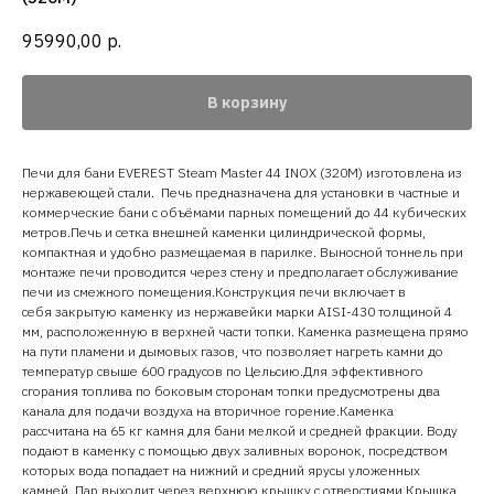
95990,00
р.
В корзину
Печи для бани EVEREST Steam Master 44 INOX (320М) изготовлена из
нержавеющей стали. Печь предназначена для установки в частные и
коммерческие бани с объёмами парных помещений до 44 кубических
метров.Печь и сетка внешней каменки цилиндрической формы,
компактная и удобно размещаемая в парилке. Выносной тоннель при
монтаже печи проводится через стену и предполагает обслуживание
печи из смежного помещения.Конструкция печи включает в
себя закрытую каменку из нержавейки марки AISI-430 толщиной 4
мм, расположенную в верхней части топки. Каменка размещена прямо
на пути пламени и дымовых газов, что позволяет нагреть камни до
температур свыше 600 градусов по Цельсию.Для эффективного
сгорания топлива по боковым сторонам топки предусмотрены два
канала для подачи воздуха на вторичное горение.Каменка
рассчитана на 65 кг камня для бани мелкой и средней фракции. Воду
подают в каменку с помощью двух заливных воронок, посредством
которых вода попадает на нижний и средний ярусы уложенных
камней. Пар выходит через верхнюю крышку с отверстиями.Крышка