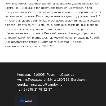
печи и каменка – съёмные элементы, позволяют ухаживать за топкой
и каменкой. В крышке топки есть два прочистных отверстия для
обслуживания дымохода и верхней части каменки. Отверстия закрыты
стальными заглушками.Печь подключается к дымоходу диаметром 115
мм.Стальная дверь артикул 320 М оснащена системами подачи воздуха
в колосниковую зону и на стекло. С помощью размещённых в двери
отверстий можно регулировать интенсивность горения дров и
обеспечивать чистоту стекла.Внешний тепловой контур образован
открытой каменкой в виде цилиндрической сетки, вмещающей в себя
210 килограммов камней. Сетка сделана из стали, в новом
минималистичном дизайне EVEREST.
Контакты: 410005, Россия, г.Саратов
ул. им.Посадского И.Н. д 180/198, Eurokamin
eurokaminsaratov@yandex.ru
тел
8 (845-2) 78-32-37