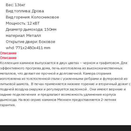
Вес: 136кг
Вид топлива: Дрова
Вид горения: Колосниковое
Мощность: 12 кВТ
Диаметр дымохода: 150мм
материал: Металл
Открытие двери: Боковое
whd: 771x2480x411 mm
Описание
Описание
Коллекция каминов выпускается в двух цветах – черном и графитовом. Для
эффективного прогрева дома, печь изготовлена из высококачественных
металлов, что делает ее прочной и долговечной. Камера сгорания
изготовлена из толстостенной стали с усиленными ребрами и футеровкой из
литьевой шамота. В печах применяется нижнее горение и вторичный дожиг с
подачей воздуха снаружи и регулируется заслонкой . Они имеют верхние и
задние подключения и предлагают возможность удлинения корпуса
дымохода. На всю серию каминов Мюнхен предоставляется 2-летняя
гарантия.