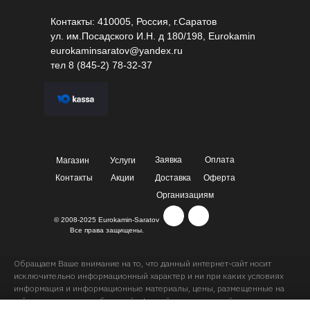
Контакты: 410005, Россия, г.Саратов
ул. им.Посадского И.Н. д 180/198, Eurokamin
eurokaminsaratov@yandex.ru
тел
8 (845-2) 78-32-37
Заявка
Оплата
Магазин
Услуги
Контакты
Акции
Доставка
Оферта
Организациям
© 2008-2025 Eurokamin-Saratov
Все права защищены.
Обращаем Ваше внимание на то, что данный интернет-сайт носит
исключительно информационный характер и ни при каких условиях
информация и информационные материалы, цены, размещенные на
сайте, не являются публичной офертой, определяемой положениями