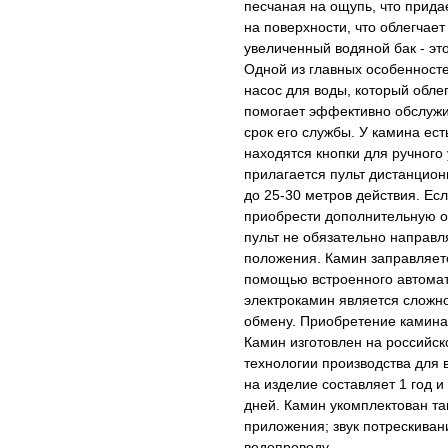
песчаная на ощупь, что прида
на поверхности, что облегчает
увеличенный водяной бак - эт
Одной из главных особенносте
насос для воды, который облег
помогает эффективно обслужи
срок его службы. У камина ест
находятся кнопки для ручного 
прилагается пульт дистанцион
до 25-30 метров действия. Есл
приобрести дополнительную о
пульт не обязательно направл
положения. Камин заправляетс
помощью встроенного автомат
электрокамин является сложно
обмену. Приобретение камина 
Камин изготовлен на российс
технологии производства для в
на изделие составляет 1 год 
дней. Камин укомплектован т
приложения; звук потрескива
водопроводу.