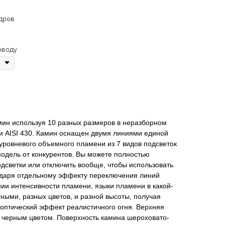
дров
оводу
мин используя 10 разных размеров в неразборном
и AISI 430. Камин оснащен двумя линиями единой
уровневого объемного пламени из 7 видов подсветок
 модель от конкурентов. Вы можете полностью
дсветки или отключить вообще, чтобы использовать
годаря отдельному эффекту переключения линий
ии интенсивности пламени, языки пламени в какой-
тными, разных цветов, и разной высоты, получая
оптический эффект реалистичного огня. Верхняя
 черным цветом. Поверхность камина шероховато-