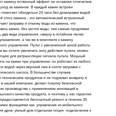
ет камину ественный эффект, не оставляя отпечатков
 уход за камином. В каждый камин встроен
о помогает обходиться 24 часа без дозаправки водой.
й этого камина - это автоматический встроенный
чает заправку и откачку воды из камина, что
вать камин, без застоя воды, тем самым продлевая
ь два вида управления, сверху в потайном лючке
управления, а так же в комплекте к камину
ного управления. Пульт с увеличенной зоной работы
и вы хотите увеличить зону действия пульта, можно
пцию для ретрансляции сигнала пульта. Мощный
ять на камин при управлении, он работает из любого
я водой через верхний люк в сопло заправки с
ического насоса. В большинстве случаев
-техническим продуктом и не подлежит возврату и
в нашей компании, делает покупку безопасной.
ком производстве с применением инноваций в
ысокого качества продукта, и поэтому у нас гарантия
и предоставляется бесплатный ремонт в течение 30
акими функциями как управление из мобильного
ния дров; умный дом отдельная опция подключение к