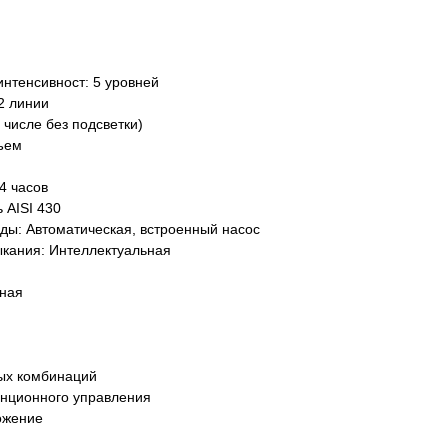
интенсивност: 5 уровней
2 линии
 числе без подсветки)
ъем
4 часов
 AISI 430
оды: Автоматическая, встроенный насос
ыкания: Интеллектуальная
вная
ых комбинаций
анционного управления
ожение