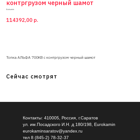
контргрузом черный шамот
Ecokamin
114392,00
р.
Купить
Топка АЛЬФА 700KВ с контргрузом черный шамот
Сейчас смотрят
Контакты: 410005, Россия, г.Саратов
ул. им.Посадского И.Н. д 180/198, Eurokamin
eurokaminsaratov@yandex.ru
тел
8 (845-2) 78-32-37