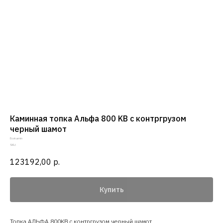
Каминная топка Альфа 800 KВ с контргрузом
черный шамот
Ecokamin
SKU:
123192,00
р.
Купить
Топка АЛЬФА 800KВ с контргрузом черный шамот