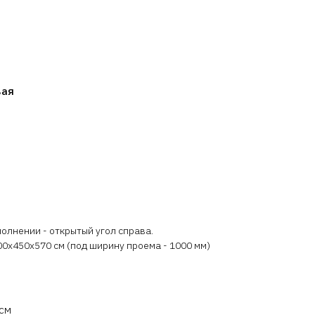
вая
полнении - открытый угол справа.
00x450x570 см (под ширину проема - 1000 мм)
0см