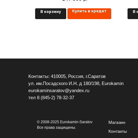
 кредит
Купить в кредит
В корзину
В 
Контакты: 410005, Россия, г.Саратов
ул. им.Посадского И.Н. д 180/198, Eurokamin
eurokaminsaratov@yandex.ru
тел
8 (845-2) 78-32-37
© 2008-2025 Eurokamin-Saratov
Магазин
Все права защищены.
Контакты