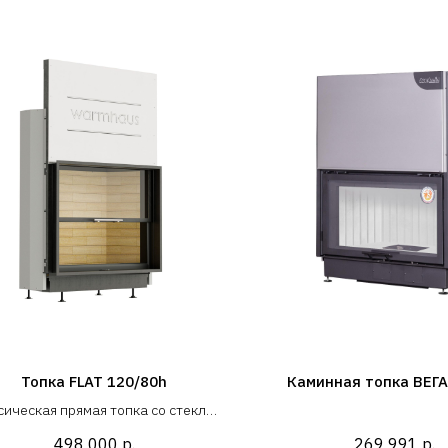
Топка FLAT 120/80h
Каминная топка ВЕГА
сическая прямая топка со стеклом
оем 120x80 см (под ширину проема
498 000
р.
269 991
р.