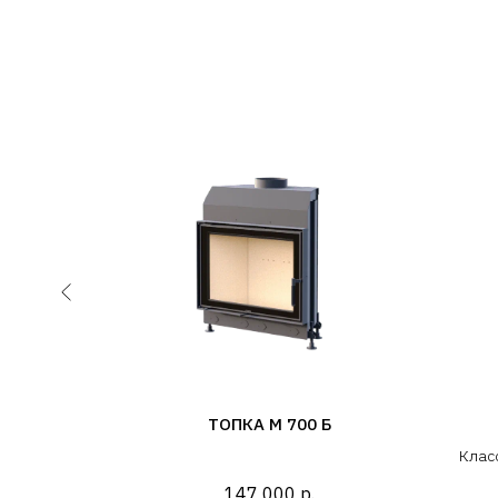
Л 700
ТОПКА М 700 Б
Клас
в пр
147 000
р.