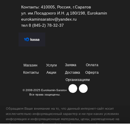
Контакты: 410005, Россия, г.Саратов
ул. им.Посадского И.Н. д 180/198, Eurokamin
eurokaminsaratov@yandex.ru
тел
8 (845-2) 78-32-37
Заявка
Оплата
Магазин
Услуги
Контакты
Акции
Доставка
Оферта
Организациям
© 2008-2025 Eurokamin-Saratov
Все права защищены.
Обращаем Ваше внимание на то, что данный интернет-сайт носит
исключительно информационный характер и ни при каких условиях
информация и информационные материалы, цены, размещенные на
сайте, не являются публичной офертой, определяемой положениями
Статей 435 и 437 Гражданского кодекса РФ. Ваш заказ, включая