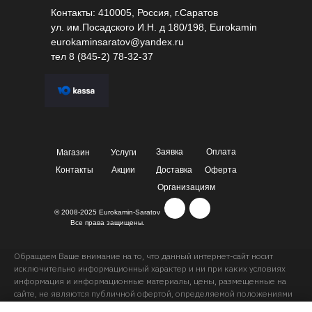
Контакты: 410005, Россия, г.Саратов
ул. им.Посадского И.Н. д 180/198, Eurokamin
eurokaminsaratov@yandex.ru
тел
8 (845-2) 78-32-37
Заявка
Оплата
Магазин
Услуги
Контакты
Акции
Доставка
Оферта
Организациям
© 2008-2025 Eurokamin-Saratov
Все права защищены.
Обращаем Ваше внимание на то, что данный интернет-сайт носит
исключительно информационный характер и ни при каких условиях
информация и информационные материалы, цены, размещенные на
сайте, не являются публичной офертой, определяемой положениями
Статей 435 и 437 Гражданского кодекса РФ. Ваш заказ, включая