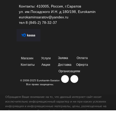
Контакты: 410005, Россия, г.Саратов
ул. им.Посадского И.Н. д 180/198, Eurokamin
eurokaminsaratov@yandex.ru
тел
8 (845-2) 78-32-37
Заявка
Оплата
Магазин
Услуги
Контакты
Акции
Доставка
Оферта
Организациям
© 2008-2025 Eurokamin-Saratov
Все права защищены.
Обращаем Ваше внимание на то, что данный интернет-сайт носит
исключительно информационный характер и ни при каких условиях
информация и информационные материалы, цены, размещенные на
сайте, не являются публичной офертой, определяемой положениями
Статей 435 и 437 Гражданского кодекса РФ. Ваш заказ, включая