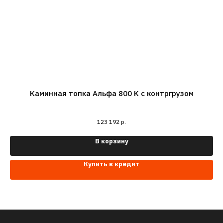
Каминная топка Альфа 800 K с контргрузом
Кл
123 192
р.
В корзину
Купить в кредит