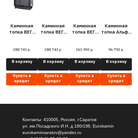
А
Каминная
Каминная
Каминная
Каминная
К
топка ВЕГА
топка ВЕГА
топка ВЕГА
топка Альфа
т
1000 MPB
1000 M
800 B
700-150
80
подовое
принтинг
принтинг
принтинг
ая
288 743
р.
288 743
р.
263 993
р.
96 792
р.
горение
черный
принтинг
шамот
кВт.
у
В корзину
В корзину
В корзину
В корзину
черный
ый
175
шамот
Купить в
Купить в
Купить в
Купить в
кредит
кредит
кредит
кредит
Контакты: 410005, Россия, г.Саратов
ул. им.Посадского И.Н. д 180/198, Eurokamin
eurokaminsaratov@yandex.ru