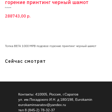
горение принтинг черный шамот
Ecokamin
288743,00
р.
Купить
Топка ВЕГА 1000 MPB подовое горение принтинг черный шамот
Сейчас смотрят
Контакты: 410005, Россия, г.Саратов
ул. им.Посадского И.Н. д 180/198, Eurokamin
eurokaminsaratov@yandex.ru
тел
8 (845-2) 78-32-37