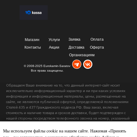
Заявка
Оплата
Магазин
Услуги
Контакты
Акции
Доставка
Оферта
Организациям
© 2008-2025 Eurokamin-Saratov
Все права защищены.
Обращаем Ваше внимание на то, что данный интернет-сайт носит
исключительно информационный характер и ни при каких условиях
информация и информационные материалы, цены, размещенные на
сайте, не являются публичной офертой, определяемой положениями
Статей 435 и 437 Гражданского кодекса РФ. Ваш заказ, включая
стоимость и наличие товара и сроков доставки, будет подтвержден с
нашей стороны посредством телефонного звонка на номер, указанный
Вами при заказе.
Мы используем файлы cookie на нашем сайте. Нажимая «Принять