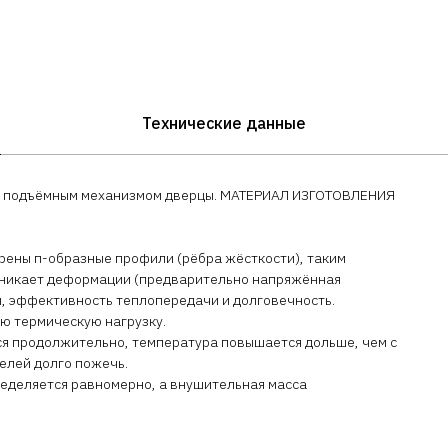
Технические данные
ым подъёмным механизмом дверцы. МАТЕРИАЛ ИЗГОТОВЛЕНИЯ
рены п-образные профили (рёбра жёсткости), таким
возникает деформации (предварительно напряжённая
ы, эффективность теплопередачи и долговечность.
ю термическую нагрузку.
ся продолжительно, температура повышается дольше, чем с
елей долго пожечь.
ределяется равномерно, а внушительная масса