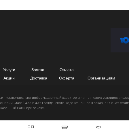
Услуги
Заявка
Оплата
Акции
Доставка
Оферта
Организациям
носит исключительно информационный характер и ни при каких условиях инф
ниями Статей 435 и 437 Гражданского кодекса РФ. Ваш заказ, включая стоимо
указанный Вами при заказе.