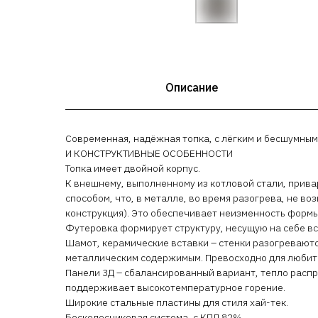
Описание
Современная, надёжная топка, с лёгким и бесшумн
И КОНСТРУКТИВНЫЕ ОСОБЕННОСТИ
Топка имеет двойной корпус.
К внешнему, выполненному из котловой стали, прива
способом, что, в металле, во время разогрева, не 
конструкция). Это обеспечивает неизменность форм
Футеровка формирует структуру, несущую на себе вс
Шамот, керамические вставки – стенки разогревают
металлическим содержимым. Превосходно для любит
Панели 3Д – сбалансированный вариант, тепло расп
поддерживает высокотемпературное горение.
Широкие стальные пластины для стиля хай-тек.
Бесколосниковая система, с КПД 82%