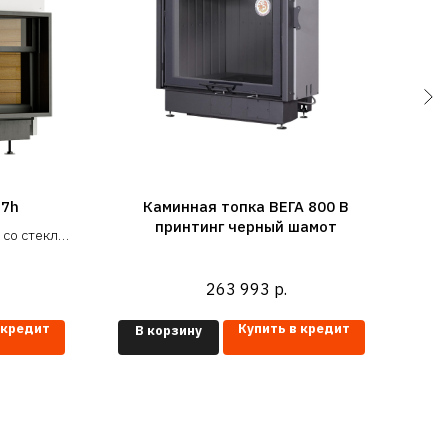
57h
Каминная топка ВЕГА 800 B
принтинг черный шамот
 со стеклом
рину проема
Ном
кВт
263 993
р.
 кредит
Купить в кредит
В корзину
В