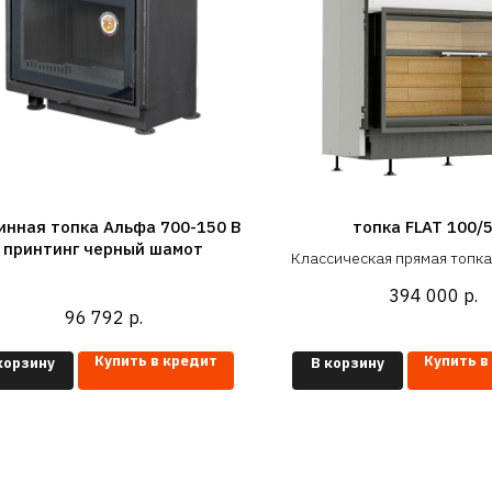
инная топка Альфа 700-150 B
топка FLAT 100/
принтинг черный шамот
Классическая прямая топка
в проем 100x57 см (под ши
394 000
р.
- 1000 мм)
96 792
р.
Купить в кредит
Купить в
корзину
В корзину