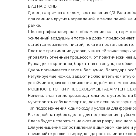
ВИД НА ОГОНЬ
Дверца с прямым стеклом, соотношения 4/3. Востребо
для каминов других направлений, а также печей, на 
рамке.
Шелкография завершает обрамление очага, гармонир
Усиленный воздушный поток на дожиг ;предохраняет 
остаётся неизменно чистой, пока вы протапливаете.
Плотное прижимание дверки;в нижней точке закрыва
управлять огненным процессом, от практически нев
Ручка для открывания, бархатная на ощупь, не обжига
Дверь поднимается легко и бесшумно, благодаря ос
Регулируемые ножки, задают исключительно чёткую у
устойчивого, мягкого движения подъёмного механизм
МОЩНОСТЬ ТОПКИ И НЕОБХОДИМЫЕ ГАБАРИТЫ ПОД
Номинальная теплопроизводительность устройства 8 
чувствовать себя комфортно, даже если очаг горит к
Тип подсоединения к дымоходу и условия для формир
Выходной патрубок сделан для подключения трубы «п
Влага будет испаряться не оказывая разрушающего в
Для уменьшения сопротивления в дымовом канале и 
применяйте розжиг сверху, когда растапливаете хол