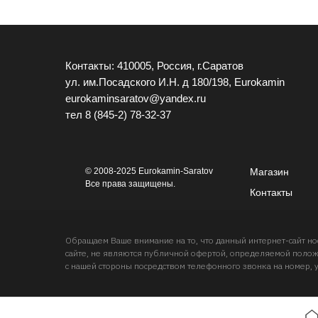
Контакты: 410005, Россия, г.Саратов
ул. им.Посадского И.Н. д 180/198, Eurokamin
eurokaminsaratov@yandex.ru
тел
8 (845-2) 78-32-37
© 2008-2025 Eurokamin-Saratov
Магазин
Все права защищены.
Контакты
Обращаем Ваше внимание на то, что данный интернет-сайт 
сайте, не являются публичной офертой, определяемой положе
с нашей стороны посредством телефонного звонка на номер, 