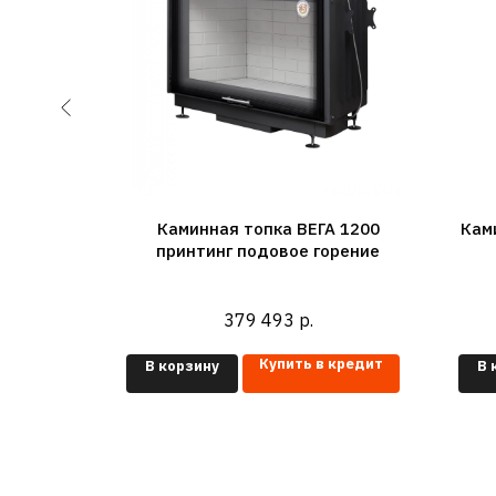
фа 800
Каминная топка ВЕГА 1200
Кам
принтинг подовое горение
379 493
р.
 кредит
Купить в кредит
В корзину
В 