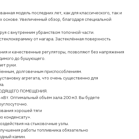
ванная модель последних лет, как для классического, так и
их основе. Увеличенный обзор, благодаря специальной
уя с внутренним убранством топочной части.
стеклокерамику от нагара. Застеклённая поверхность
ния и качественные регуляторы, позволяют без напряжения
идимого до бушующего.
ет руки.
обенным, долговечным приспособлениям.
становку агрегата, что очень существенно для
а.
ХОДЯЩЕГО ПОМЕЩЕНИЯ.
кВт. Оптимальный объём зала 200 м3. Вы будете
руглосуточно.
ования хорошей тяги
о конденсату».
оздействия на стыковочные узлы.
улучшения работы топливника обязательно
одный камин.