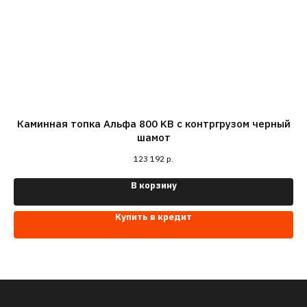
Каминная топка Альфа 800 KВ с контргрузом черный
шамот
123 192
р.
В корзину
Купить в кредит