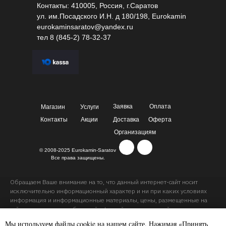
Контакты: 410005, Россия, г.Саратов
ул. им.Посадского И.Н. д 180/198, Eurokamin
eurokaminsaratov@yandex.ru
тел
8 (845-2) 78-32-37
Заявка
Оплата
Магазин
Услуги
Контакты
Акции
Доставка
Оферта
Организациям
© 2008-2025 Eurokamin-Saratov
Все права защищены.
Обращаем Ваше внимание на то, что данный интернет-сайт носит
исключительно информационный характер и ни при каких условиях
информация и информационные материалы, цены, размещенные на
сайте, не являются публичной офертой, определяемой положениями
Статей 435 и 437 Гражданского кодекса РФ. Ваш заказ, включая
Мы используем файлы cookie на нашем сайте. Нажимая «Принять