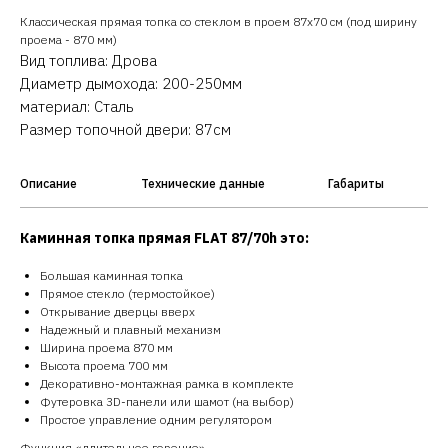
Классическая прямая топка со стеклом в проем 87x70 см (под ширину
проема - 870 мм)
Вид топлива: Дрова
Диаметр дымохода: 200-250мм
материал: Сталь
Размер топочной двери: 87см
Описание
Технические данные
Габариты
Каминная топка прямая FLAT 87/70h это:
Большая каминная топка
Прямое стекло (термостойкое)
Открывание дверцы вверх
Надежный и плавный механизм
Ширина проема 870 мм
Высота проема 700 мм
Декоративно-монтажная рамка в комплекте
Футеровка 3D-панели или шамот (на выбор)
Простое управление одним регулятором
Функция «длительное горение»