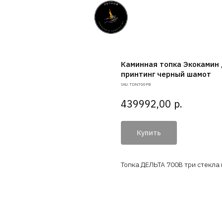
Каминная топка Экокамин 
принтинг черный шамот
SKU:
TDN700PB
р.
439992,00
Купить
Топка ДЕЛЬТА 700B три стекла