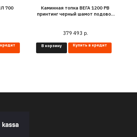
Л 700
Каминная топка ВЕГА 1200 PB
К
принтинг черный шамот подовое
горение
379 493
р.
 кредит
Купить в кредит
В корзину
В