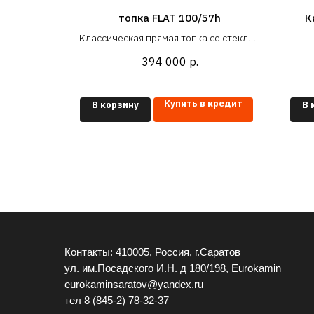
0h
топка FLAT 100/57h
К
со стеклом
Классическая прямая топка со стеклом
ину проема
в проем 100x57 см (под ширину проема
394 000
р.
- 1000 мм)
 кредит
Купить в кредит
В корзину
В 
Контакты: 410005, Россия, г.Саратов
ул. им.Посадского И.Н. д 180/198, Eurokamin
eurokaminsaratov@yandex.ru
тел
8 (845-2) 78-32-37