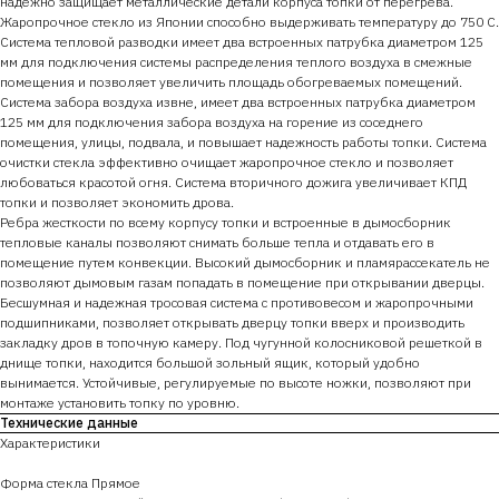
надежно защищает металлические детали корпуса топки от перегрева.
Жаропрочное стекло из Японии способно выдерживать температуру до 750 С.
Система тепловой разводки имеет два встроенных патрубка диаметром 125
мм для подключения системы распределения теплого воздуха в смежные
помещения и позволяет увеличить площадь обогреваемых помещений.
Система забора воздуха извне, имеет два встроенных патрубка диаметром
125 мм для подключения забора воздуха на горение из соседнего
помещения, улицы, подвала, и повышает надежность работы топки. Система
очистки стекла эффективно очищает жаропрочное стекло и позволяет
любоваться красотой огня. Система вторичного дожига увеличивает КПД
топки и позволяет экономить дрова.
Ребра жесткости по всему корпусу топки и встроенные в дымосборник
тепловые каналы позволяют снимать больше тепла и отдавать его в
помещение путем конвекции. Высокий дымосборник и пламярассекатель не
позволяют дымовым газам попадать в помещение при открывании дверцы.
Бесшумная и надежная тросовая система с противовесом и жаропрочными
подшипниками, позволяет открывать дверцу топки вверх и производить
закладку дров в топочную камеру. Под чугунной колосниковой решеткой в
днище топки, находится большой зольный ящик, который удобно
вынимается. Устойчивые, регулируемые по высоте ножки, позволяют при
монтаже установить топку по уровню.
Технические данные
Характеристики
Форма стекла Прямое