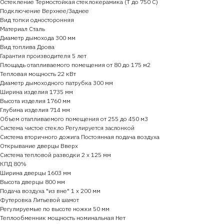
Остекление Термостойкая стеклокерамика (Т до 750 С)
Подключение Верхнее/Заднее
Вид топки односторонняя
Материал Сталь
Диаметр дымохода 300 мм
Вид топлива Дрова
Гарантия производителя 5 лет
Площадь отапливаемого помещения от 80 до 175 м2
Тепловая мощность 22 кВт
Диаметр дымоходного патрубка 300 мм
Ширина изделия 1735 мм
Высота изделия 1760 мм
Глубина изделия 714 мм
Объем отапливаемого помещения от 255 до 450 м3
Система чистое стекло Регулируется заслонкой
Система вторичного дожига Постоянная подача воздуха
Открывание дверцы Вверх
Система тепловой разводки 2 х 125 мм
КПД 80%
Ширина дверцы 1603 мм
Высота дверцы 800 мм
Подача воздуха "из вне" 1 х 200 мм
Футеровка Литьевой шамот
Регулируемые по высоте ножки 50 мм
Теплообменник мощность номинальная Нет