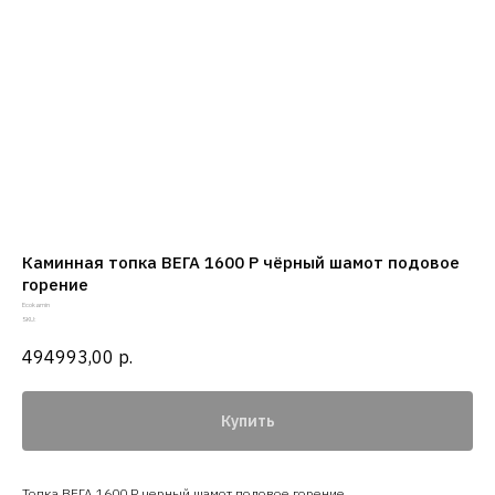
Каминная топка ВЕГА 1600 P чёрный шамот подовое
горение
Ecokamin
SKU:
494993,00
р.
Купить
Топка ВЕГА 1600 P черный шамот подовое горение