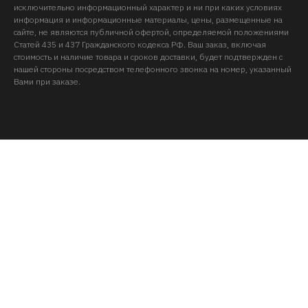
исключительно информационный характер и ни при каких условиях
информация и информационные материалы, цены, размещенные на
сайте, не являются публичной офертой, определяемой положениями
Статей 435 и 437 Гражданского кодекса РФ. Ваш заказ, включая
стоимость и наличие товара и сроков доставки, будет подтвержден с
нашей стороны посредством телефонного звонка на номер, указанный
Вами при заказе.