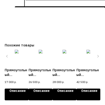
Похожие товары
ьн
Прямоугольн
Прямоугольн
Прямоугольн
Прямоугольн
Пр
ый
ый
ый
ый
ый
контейнер
контейнер
контейнер
контейнер
ко
17 000
р.
26 500
р.
28 000
р.
42 500
р.
31 
700 EF
900
800
1200
10
е
Описание
Описание
Описание
Описание