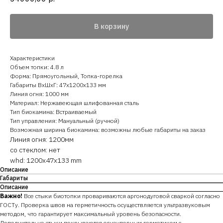
В корзину
Характеристики
Объем топки: 4.8 л
Форма: Прямоугольный, Топка-горелка
Габариты ВхШхГ: 47х1200х133 мм
Линия огня: 1000 мм
Материал: Нержавеющая шлифованная сталь
Тип биокамина: Встраиваемый
Тип управления: Мануальный (ручной)
Возможная ширина биокамина: возможны любые габариты на заказ
Линия огня: 1200мм
со стеклом: нет
whd: 1200x47x133 mm
Описание
Габариты
Описание
Важно!
​Все стыки биотопки провариваются аргонодуговой сваркой согласно
ГОСТу. Проверка швов на герметичность осуществляется ультразвуковым
методом, что гарантирует максимальный уровень безопасности.
Дополнительно стыки покрываются огнеупорным герметиком с