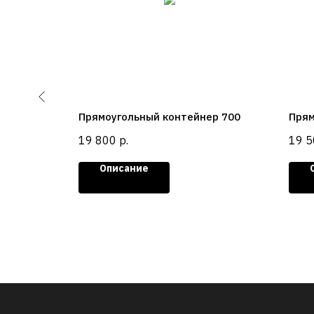
р 600 EF
Прямоугольный контейнер 700
Прям
19 800
р.
19 5
Описание