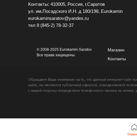
Контакты: 410005, Россия, г.Саратов
ул. им.Посадского И.Н. д 180/198, Eurokamin
eurokaminsaratov@yandex.ru
тел
8 (845-2) 78-32-37
© 2008-2025 Eurokamin-Saratov
Магазин
Все права защищены.
Контакты
Обращаем Ваше внимание на то, что данный интернет-сайт 
сайте, не являются публичной офертой, определяемой положе
с нашей стороны посредством телефонного звонка на номер, 
Глав