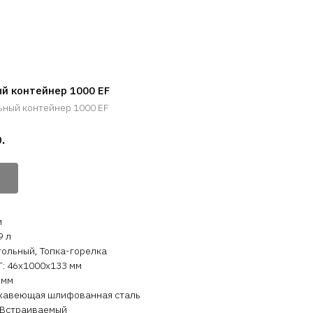
й контейнер 1000 EF
ьный контейнер 1000 EF
.
и
9 л
ольный, Топка-горелка
: 46х1000х133 мм
 мм
жавеющая шлифованная сталь
 Встраиваемый