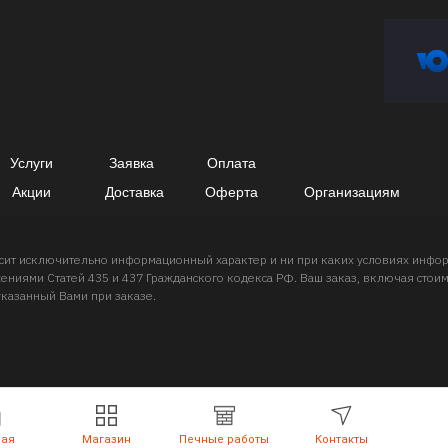
Услуги
Заявка
Оплата
Акции
Доставка
Оферта
Организациям
носит исключительно информационный характер и ни при каких условиях инф
ниями Статей 435 и 437 Гражданского кодекса РФ. Ваш заказ, включая стоимо
указанный Вами при заказе.
ная
Магазин
Печные работы
Контакты