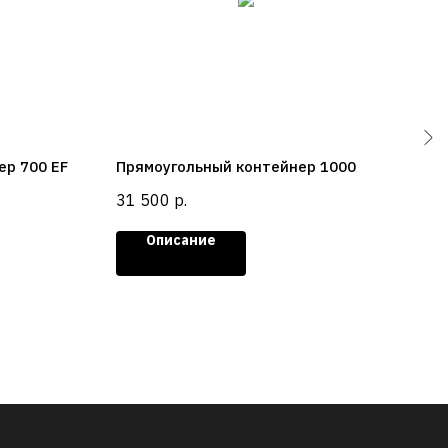
ер 700 EF
Прямоугольный контейнер 1000
Пря
31 500
р.
28 
Описание