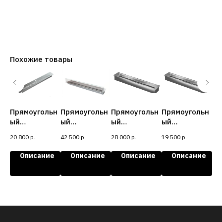
Похожие товары
ьн
Прямоугольн
Прямоугольн
Прямоугольн
Прямоугольн
Пр
ый
ый
ый
ый
ый
контейнер
контейнер
контейнер
контейнер
ко
20 800
р.
42 500
р.
28 000
р.
19 500
р.
26 
1000 EF
1000 со
800
600
90
стеклом
е
Описание
Описание
Описание
Описание