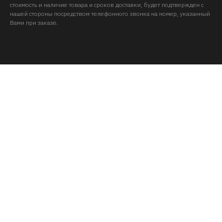
стоимость и наличие товара и сроков доставки, будет подтвержден с
нашей стороны посредством телефонного звонка на номер, указанный
Вами при заказе.