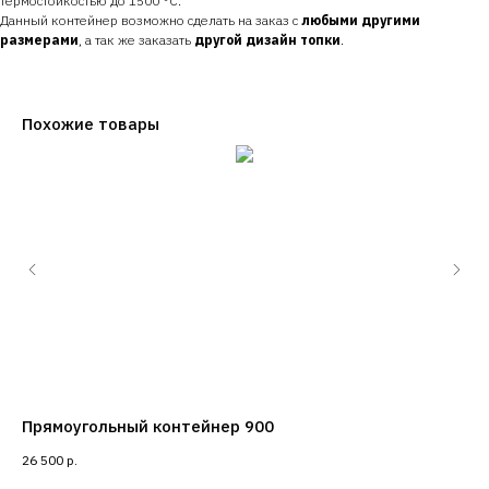
термостойкостью до 1500 °С.
Данный контейнер возможно сделать на заказ с
любыми другими
размерами
, а так же заказать
другой дизайн топки
.
Похожие товары
Прямоугольный контейнер 900
Пр
26 500
р.
34 