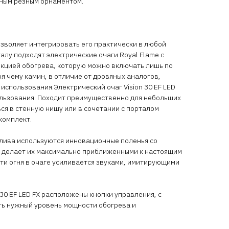
ным резным орнаментом.
зволяет интегрировать его практически в любой
алу подходят электрические очаги Royal Flame с
кцией обогрева, которую можно включать лишь по
я чему камин, в отличие от дровяных аналогов,
использования.Электрический очаг Vision 30 EF LED
ользования. Походит преимущественно для небольших
я в стенную нишу или в сочетании с порталом
комплект.
плива используются инновационные поленья со
о делает их максимально приближенными к настоящим
ти огня в очаге усиливается звуками, имитирующими
30 EF LED FX расположены кнопки управления, с
ь нужный уровень мощности обогрева и