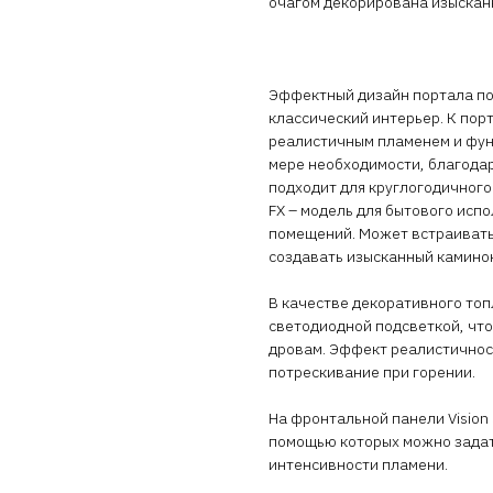
очагом декорирована изыскан
Эффектный дизайн портала по
классический интерьер. К порт
реалистичным пламенем и фун
мере необходимости, благодар
подходит для круглогодичного 
FX – модель для бытового исп
помещений. Может встраиватьс
создавать изысканный камино
В качестве декоративного то
светодиодной подсветкой, чт
дровам. Эффект реалистичнос
потрескивание при горении.
На фронтальной панели Vision 
помощью которых можно задат
интенсивности пламени.