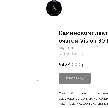
Каминокомплект 
очагом Vision 30 
Royal Flame
SKU:
30493k26938
р.
94280,00
В корзину
Портал Windsor – элегантная 
высококачественных материа
мифических существ с львины