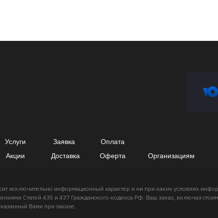
Услуги
Заявка
Оплата
Акции
Доставка
Оферта
Организациям
носит исключительно информационный характер и ни при каких условиях инф
ниями Статей 435 и 437 Гражданского кодекса РФ. Ваш заказ, включая стоимо
указанный Вами при заказе.