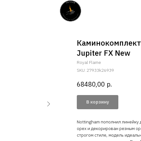
Каминокомплект 
Jupiter FX New
Royal Flame
SKU:
27933k26939
р.
68480,00
В корзину
Nottingham пополнил линейку 
орех и декорирован резным ор
строгом стиле, модель идеаль