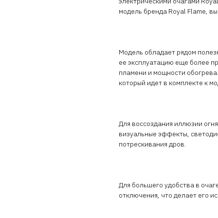
электрическими очагами Royal
модель бренда Royal Flame, в
Модель обладает рядом полез
ее эксплуатацию еще более пр
пламени и мощности обогрева.
который идет в комплекте к мо
Для воссоздания иллюзии огня
визуальные эффекты, светодио
потрескивания дров.
Для большего удобства в очаг
отключения, что делает его и