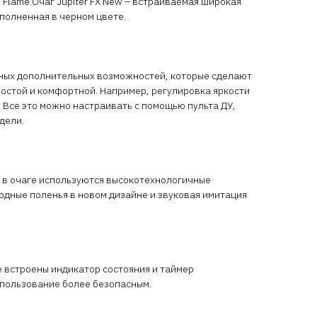
 Flame.Очаг Jupiter FX New – встраиваемая широкая
ыполненная в черном цвете.
ных дополнительных возможностей, которые сделают
остой и комфортной. Например, регулировка яркости
 Все это можно настраивать с помощью пульта ДУ,
дели.
 в очаге используются высокотехнологичные
дные поленья в новом дизайне и звуковая имитация
е встроены индикатор состояния и таймер
спользование более безопасным.