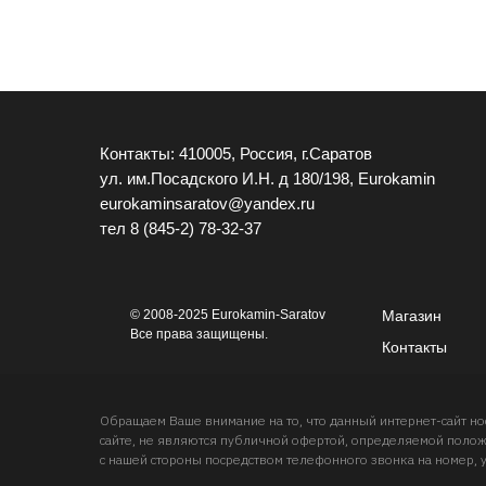
Контакты: 410005, Россия, г.Саратов
ул. им.Посадского И.Н. д 180/198, Eurokamin
eurokaminsaratov@yandex.ru
тел
8 (845-2) 78-32-37
© 2008-2025 Eurokamin-Saratov
Магазин
Все права защищены.
Контакты
Обращаем Ваше внимание на то, что данный интернет-сайт 
сайте, не являются публичной офертой, определяемой положе
с нашей стороны посредством телефонного звонка на номер, 