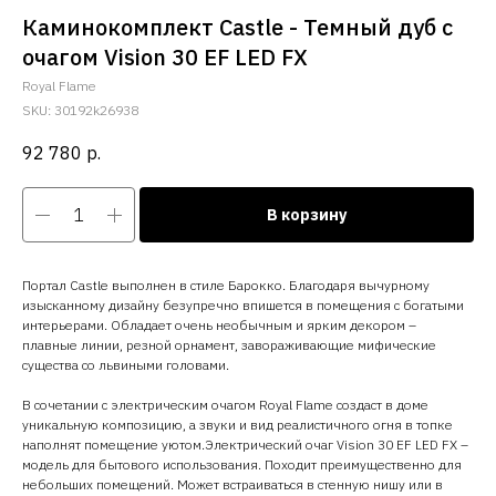
Каминокомплект Castle - Темный дуб с
очагом Vision 30 EF LED FX
Royal Flame
SKU:
30192k26938
92 780
р.
В корзину
Портал Castle выполнен в стиле Барокко. Благодаря вычурному
изысканному дизайну безупречно впишется в помещения с богатыми
интерьерами. Обладает очень необычным и ярким декором –
плавные линии, резной орнамент, завораживающие мифические
существа со львиными головами.
В сочетании с электрическим очагом Royal Flame создаст в доме
уникальную композицию, а звуки и вид реалистичного огня в топке
наполнят помещение уютом.Электрический очаг Vision 30 EF LED FX –
модель для бытового использования. Походит преимущественно для
небольших помещений. Может встраиваться в стенную нишу или в