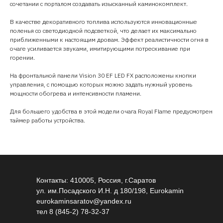
сочетании с порталом создавать изысканный каминокомплект.
В качестве декоративного топлива используются инновационные
поленья со светодиодной подсветкой, что делает их максимально
приближенными к настоящим дровам. Эффект реалистичности огня в
очаге усиливается звуками, имитирующими потрескивание при
горении.
На фронтальной панели Vision 30 EF LED FX расположены кнопки
управления, с помощью которых можно задать нужный уровень
мощности обогрева и интенсивности пламени.
Для большего удобства в этой модели очага Royal Flame предусмотрен
таймер работы устройства.
Контакты: 410005, Россия, г.Саратов
ул. им.Посадского И.Н. д 180/198, Eurokamin
eurokaminsaratov@yandex.ru
тел
8 (845-2) 78-32-37