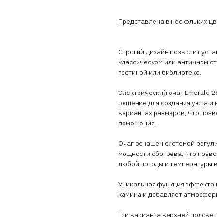
Представлена в нескольких ц
Строгий дизайн позволит уста
классическом или античном ст
гостиной или библиотеке.
Электрический очаг Emerald 2
решение для создания уюта и 
вариантах размеров, что позв
помещения.
Очаг оснащен системой регули
мощности обогрева, что позв
любой погоды и температуры 
Уникальная функция эффекта 
камина и добавляет атмосфер
Три варианта верхней подсвет