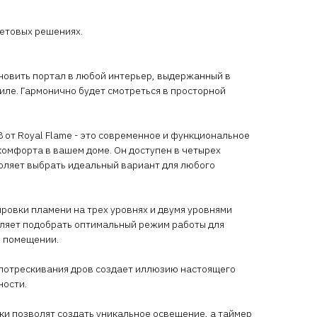
ветовых решениях.
новить портал в любой интерьер, выдержанный в
иле. Гармонично будет смотреться в просторной
8 от Royal Flame - это современное и функциональное
комфорта в вашем доме. Он доступен в четырех
оляет выбрать идеальный вариант для любого
ровки пламени на трех уровнях и двумя уровнями
оляет подобрать оптимальный режим работы для
в помещении.
потрескивания дров создает иллюзию настоящего
ности.
ки позволят создать уникальное освещение, а таймер