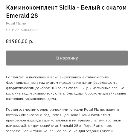
Каминокомплект Sicilia - Белый с очагом
Emerald 28
Royal Flame
SKU:
27193k33738
81980,00
р.
В корзину
Портал Sicilia выполнен в ярко выраженном античном стиле.
Фронтальная часть над очагом украшена изящным барельефом с
флористическим декором. Широкая столешница и массивные резные
колонны подчеркиваю зону очага. Благодаря броскому дизайну станет
настоящим украшением дома.
Портал совместим с электрическими топками Royal Flame, пламя в
которых стилизовано под настоящее. Такой каминокомплект
прекрасной подойдет для установки в интерьере спальни, гостиной
или холла.Электрический очаг Emerald 28 от Royal Flame - это
современное и функциональное решение для создания уюта и